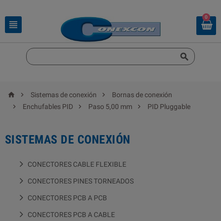
0





Sistemas de conexión
Bornas de conexión



Enchufables PID
Paso 5,00 mm
PID Pluggable
SISTEMAS DE CONEXIÓN
CONECTORES CABLE FLEXIBLE
CONECTORES PINES TORNEADOS
CONECTORES PCB A PCB
CONECTORES PCB A CABLE