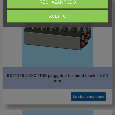
RECHAZAR TODO
ACEPTO
BC019102-XXC / PID pluggable terminal block - 5.00
mm
Solicitar presupuesto