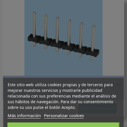
Este sitio web utiliza cookies propias y de terceros para
BC019102-XXTH / PID pluggable terminal block - 5.00
mejorar nuestros servicios y mostrarle publicidad
mm
relacionada con sus preferencias mediante el análisis de
sus hábitos de navegación. Para dar su consentimiento
sobre su uso pulse el botón Acepto.
Solicitar presupuesto
Más información
Personalizar cookies