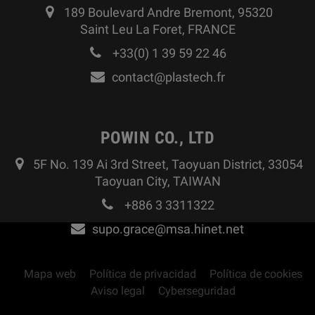
189 Boulevard Andre Bremont, 95320
Saint Leu La Foret, FRANCE
+33(0) 1 39 59 22 46
contact@plastech.fr
POWIN CO., LTD
5F No. 139 Ai 3rd Street, Taoyuan District, 33054
Taoyuan City, TAIWAN
+886 3 3311322
supo.grace@msa.hinet.net
Mapa web
Política de privacidad
Política de cookies
Aviso legal
Cyberseguridad