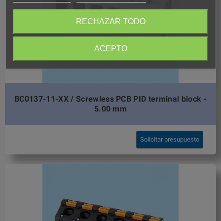
RECHAZAR TODO
ACEPTO
BC0137-11-XX / Screwless PCB PID terminal block -
5.00 mm
Solicitar presupuesto