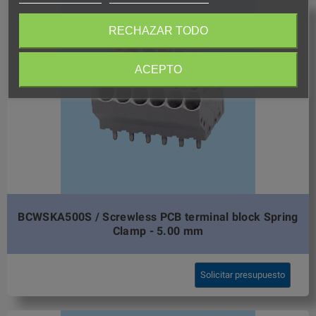
RECHAZAR TODO
ACEPTO
BCWSKA500S / Screwless PCB terminal block Spring
Clamp - 5.00 mm
Solicitar presupuesto