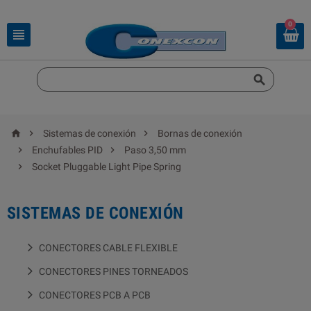
0





Sistemas de conexión
Bornas de conexión


Enchufables PID
Paso 3,50 mm

Socket Pluggable Light Pipe Spring
SISTEMAS DE CONEXIÓN
CONECTORES CABLE FLEXIBLE
CONECTORES PINES TORNEADOS
CONECTORES PCB A PCB