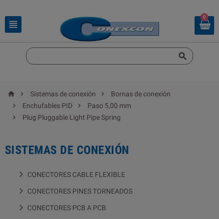
0





Sistemas de conexión
Bornas de conexión


Enchufables PID
Paso 5,00 mm

Plug Pluggable Light Pipe Spring
SISTEMAS DE CONEXIÓN
CONECTORES CABLE FLEXIBLE
CONECTORES PINES TORNEADOS
CONECTORES PCB A PCB