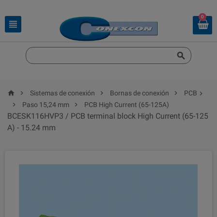
0






Sistemas de conexión
Bornas de conexión
PCB



Paso 15,24 mm
PCB High Current (65-125A)
BCESK116HVP3 / PCB terminal block High Current (65-125
A) - 15.24 mm