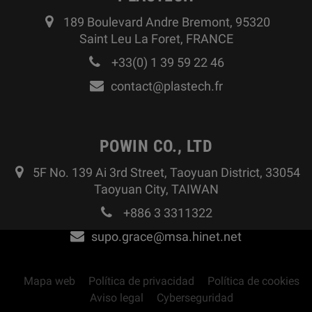
189 Boulevard Andre Bremont, 95320
Saint Leu La Foret, FRANCE
+33(0) 1 39 59 22 46
contact@plastech.fr
POWIN CO., LTD
5F No. 139 Ai 3rd Street, Taoyuan District, 33054
Taoyuan City, TAIWAN
+886 3 3311322
supo.grace@msa.hinet.net
Mapa web
Política de privacidad
Política de cookies
Aviso legal
Cyberseguridad